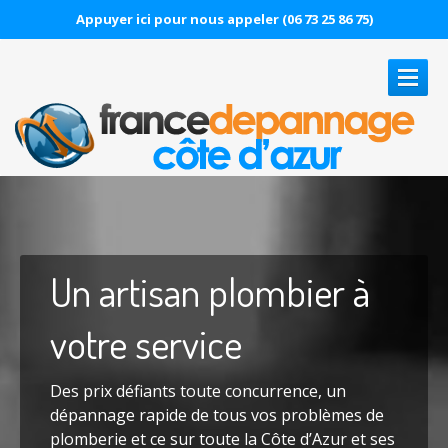
Appuyer ici pour nous appeler (06 73 25 86 75)
NOS
SERVICES
Dépannage
assainissement
Assainissement
Antibes
Un
artisan plombier à
Assainissement
Cannes
votre service
Assainissement
Grasse
Assainissement
Juans les Pins
Des prix défiants toute concurrence, un
dépannage rapide de tous vos problèmes de
Assainissement
Menton
plomberie et ce sur toute la Côte d’Azur et ses