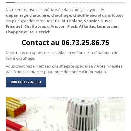
Notre entreprise est spécialisée dans tous les types de
Plombier
Menton
dépannage chaudière, chauffage, chauffe-eau
et dans toutes
les plus grandes marques :
E.L.M. Leblanc
,
Saunier-Duval
,
Plombier
Monaco
Frisquet
,
Chaffoteaux
,
Ariston
,
Fleck
,
Atlantic
,
Lermercier
,
Chappée
et
De Dietrich
.
Plombier
Nice
Contact au 06.73.25.86.75
Plombier
Saint Jean Cap Ferrat
Nous nous occupons de l'installation et / ou de la réparation de
Plombier
Saint Tropez
votre chauffage.
Vous cherchez un artisan chauffagiste spécialisé ? Alors n’hésitez
Plombier
Vence
pas à nous contacter pour toute demande d'information.
CONTACTEZ-NOUS !
NOS
PRODUITS
Les
chaudières Atlantic
Les
chauffe-eau Ariston
Les
chaudières Chaffoteaux
Les
chaudières ELM Leblanc
Les
chauffe-eau Fleck