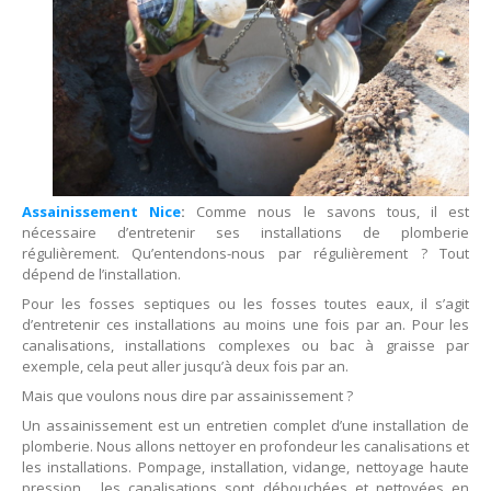
Plombier
Menton
Plombier
Monaco
Plombier
Nice
Plombier
Saint Jean Cap Ferrat
Assainissement Nice
:
Comme nous le savons tous, il est
Plombier
Saint Tropez
nécessaire d’entretenir ses installations de plomberie
régulièrement. Qu’entendons-nous par régulièrement ? Tout
Plombier
Vence
dépend de l’installation.
Pour les fosses septiques ou les fosses toutes eaux, il s’agit
NOS
PRODUITS
d’entretenir ces installations au moins une fois par an. Pour les
canalisations, installations complexes ou bac à graisse par
Les
chaudières Atlantic
exemple, cela peut aller jusqu’à deux fois par an.
Les
chauffe-eau Ariston
Mais que voulons nous dire par assainissement ?
Les
chaudières Chaffoteaux
Un assainissement est un entretien complet d’une installation de
plomberie. Nous allons nettoyer en profondeur les canalisations et
Les
chaudières ELM Leblanc
les installations. Pompage, installation, vidange, nettoyage haute
pression… les canalisations sont débouchées et nettoyées en
Les
chauffe-eau Fleck