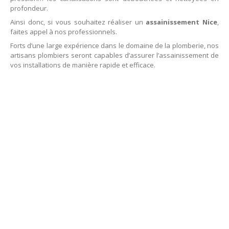
profondeur.
Les
chaudières Frisquet
Ainsi donc, si vous souhaitez réaliser un
assainissement Nice
,
Les
chauffe-eau Lemercier
faites appel à nos professionnels.
Forts d’une large expérience dans le domaine de la plomberie, nos
Les
chaudières Saunier-Duval
artisans plombiers seront capables d’assurer l’assainissement de
vos installations de manière rapide et efficace.
CONTACT
RDV : 06 73 25 86 75