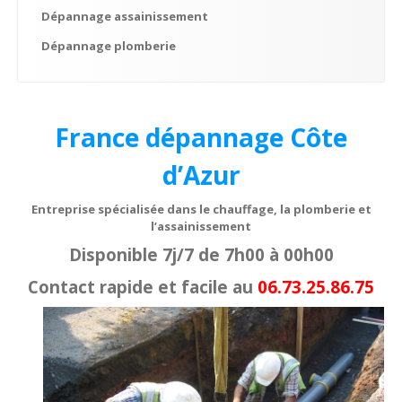
Chauffagiste
Menton
Dépannage
assainissement
Chauffagiste
Monaco
Dépannage
plomberie
Chauffagiste
Nice
Chauffagiste
Saint Jean Cap Ferrat
France dépannage Côte
Chauffagiste
Saint Tropez
d’Azur
Chauffagiste
Vence
Entreprise spécialisée dans le chauffage, la plomberie et
Dépannage
plomberie
l’assainissement
Disponible 7j/7 de 7h00 à 00h00
Plombier
Antibes
Contact rapide et facile au
06.73.25.86.75
Plombier
Cannes
Plombier
Grasse
Plombier
Hyères
Plombier
Juan Les Pins