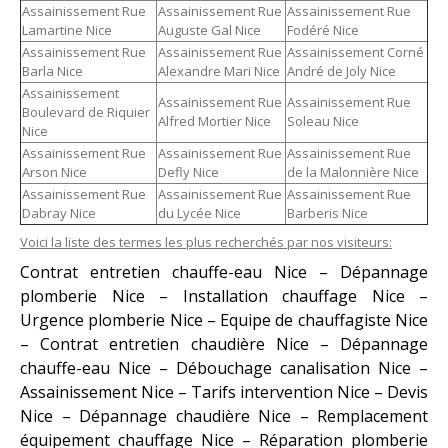
Assainissement Rue
Assainissement Rue
Assainissement Rue
Lamartine Nice
Auguste Gal Nice
Fodéré Nice
Assainissement Rue
Assainissement Rue
Assainissement Corné
Barla Nice
Alexandre Mari Nice
André de Joly Nice
Assainissement
Assainissement Rue
Assainissement Rue
Boulevard de Riquier
Alfred Mortier Nice
Soleau Nice
Nice
Assainissement Rue
Assainissement Rue
Assainissement Rue
Arson Nice
Defly Nice
de la Malonnière Nice
Assainissement Rue
Assainissement Rue
Assainissement Rue
Dabray Nice
du Lycée Nice
Barberis Nice
Voici la liste des termes les plus recherchés par nos visiteurs:
Contrat entretien chauffe-eau Nice – Dépannage
plomberie Nice – Installation chauffage Nice –
Urgence plomberie Nice – Equipe de chauffagiste Nice
– Contrat entretien chaudière Nice – Dépannage
chauffe-eau Nice – Débouchage canalisation Nice –
Assainissement Nice – Tarifs intervention Nice – Devis
Nice – Dépannage chaudière Nice – Remplacement
équipement chauffage Nice – Réparation plomberie