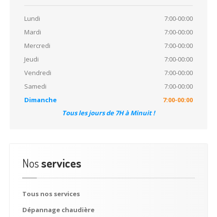
Assainissement
Monaco
Lundi
7:00-00:00
Assainissement
Nice
Mardi
7:00-00:00
Assainissement
Saint Jean Cap Ferrat
Mercredi
7:00-00:00
Jeudi
7:00-00:00
Assainissement
Saint Tropez
Vendredi
7:00-00:00
Assainissement
Vence
Samedi
7:00-00:00
Dimanche
7:00-00:00
Dépannage
chaudière
Tous les jours de 7H à Minuit !
Chauffagiste
Antibes
Chauffagiste
Cannes
Nos
services
Chauffagiste
Grasse
Chauffagiste
Hyères
Tous
nos services
Chauffagiste
Juan Les Pins
Dépannage
chaudière